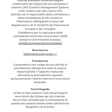
internet potrebbe contenere pagine
modificabili dal titolare del sito attraverso il
sistema CMS (Content Management System)
o altri sistemi, per tale motivo Villa
Solinda
non è responsabile della correttezza o
della completezza di tali contenuti.
Informazioni obbligatorie ai sensi del
Regolamento UE N. 524/2013 del Parlamento
Europeo e del Consiglio
Piattaforma per la risoluzione delle
controversie online dei consumatori (ODR)
presso la Commissione europea:
http://ec.europa.eu/consumers/odr/
Riservatezza
Informativa sulla privacy >
Prenotazione
Il
proprietario
non svolge alcuna attività di
prenotazione alberghiera sotto la propria
responsabilità. Il rapporto instaurato
attraverso la prenotazione riguarda
esclu
sivamente l'utente internet e la struttura
prescelta.
Testo/fotografie
Le foto ei testi presenti sulle attuali pagine
sono forniti dal titolare del sito internet.
Alcune foto utilizzate per la realizzazione di
questo sito possono essere prese dall'archivio
fotografico di Sichtbor.